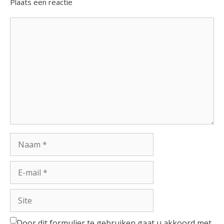
Plaats een reactie
Reactie
Naam
E-
mail
Site
Door dit formulier te gebruiken gaat u akkoord met