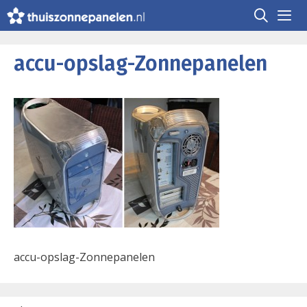
Ga
naar
de
Me
inhoud
accu-opslag-Zonnepanelen
accu-opslag-Zonnepanelen