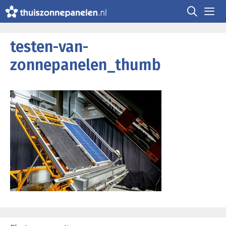
Ga
naar
de
Me
inhoud
testen-van-
zonnepanelen_thumb