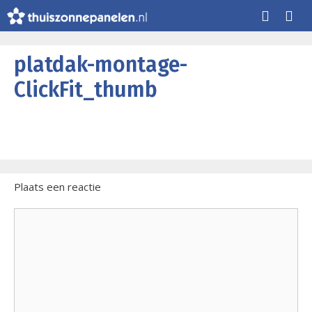
Ga
naar
de
Me
inhoud
platdak-montage-
ClickFit_thumb
Plaats een reactie
Reactie