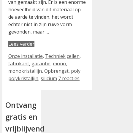
van gemaakt zijn. Er is een enorme
hoeveelheid van dit materiaal op
de aarde te vinden, het wordt
echter niet in zijn ruwe vorm
gevonden, maar …
Lees verder
Categorieën
Tags
Onze installatie
,
Techniek
cellen
,
fabrikant
,
garantie
,
mono
,
monokristallijn
,
Opbrengst
,
poly
,
polykristallijn
,
silicium
7 reacties
Ontvang
gratis en
vrijblijvend