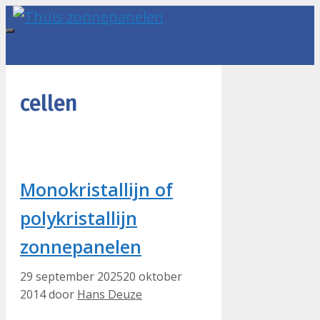
Ga
naar
Menu
de
inhoud
cellen
Monokristallijn of
polykristallijn
zonnepanelen
29 september 2025
20 oktober
2014
door
Hans Deuze