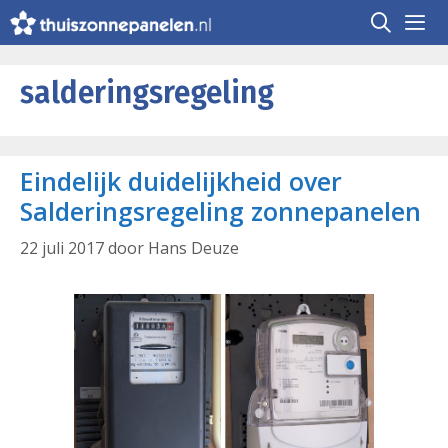
Ga
naar
de
Me
inhoud
salderingsregeling
Eindelijk duidelijkheid over
Salderingsregeling zonnepanelen
22 juli 2017
door
Hans Deuze