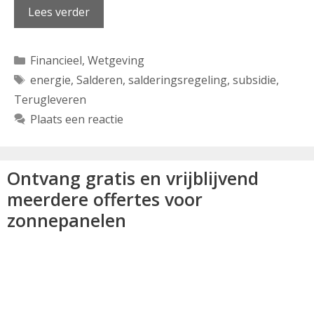
Lees verder
Categorieën
Financieel
,
Wetgeving
Tags
energie
,
Salderen
,
salderingsregeling
,
subsidie
,
Terugleveren
Plaats een reactie
Ontvang gratis en vrijblijvend
meerdere offertes voor
zonnepanelen