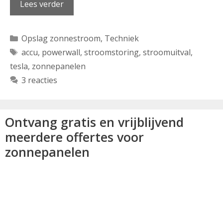
Lees verder
Categorieën
Opslag zonnestroom
,
Techniek
Tags
accu
,
powerwall
,
stroomstoring
,
stroomuitval
,
tesla
,
zonnepanelen
3 reacties
Ontvang gratis en vrijblijvend
meerdere offertes voor
zonnepanelen