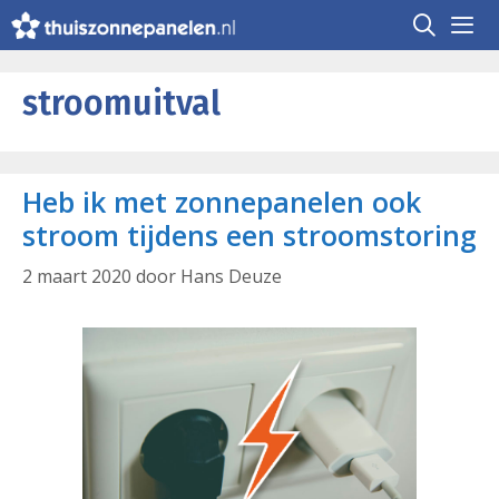
Ga
naar
de
Me
inhoud
stroomuitval
Heb ik met zonnepanelen ook
stroom tijdens een stroomstoring
2 maart 2020
door
Hans Deuze