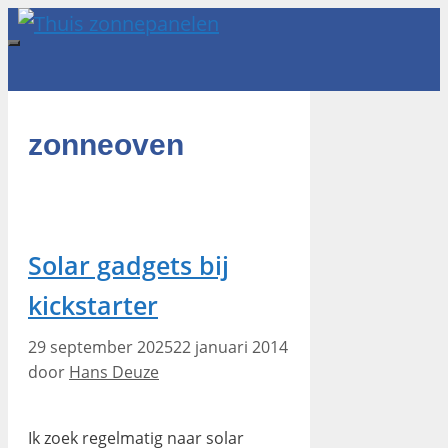
Ga
naar
Menu
de
inhoud
zonneoven
Solar gadgets bij
kickstarter
29 september 2025
22 januari 2014
door
Hans Deuze
Ik zoek regelmatig naar solar