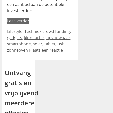
een aanbod aan de potentiële
investeerders …
Lees verder
Categorieën
Tags
Lifestyle
,
Techniek
crowd funding
,
gadgets
,
kickstarter
,
opvouwbaar
,
smartphone
,
solar
,
tablet
,
usb
,
zonneoven
Plaats een reactie
Ontvang
gratis en
vrijblijvend
meerdere
offertes