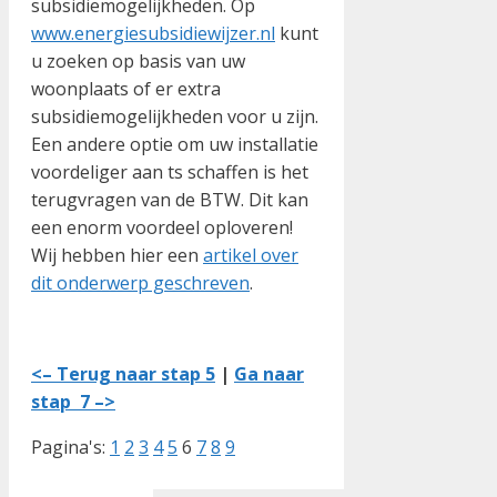
subsidiemogelijkheden. Op
www.energiesubsidiewijzer.nl
kunt
u zoeken op basis van uw
woonplaats of er extra
subsidiemogelijkheden voor u zijn.
Een andere optie om uw installatie
voordeliger aan ts schaffen is het
terugvragen van de BTW. Dit kan
een enorm voordeel oploveren!
Wij hebben hier een
artikel over
dit onderwerp geschreven
.
<– Terug naar stap 5
|
Ga naar
stap 7 –>
Pagina's:
1
2
3
4
5
6
7
8
9