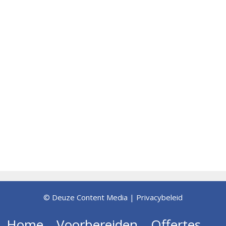
© Deuze Content Media |
Privacybeleid
Home
Voorbereiden
Offertes