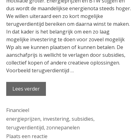
motivatie groter. Energieprijzen en BTW stijgen en
dus wordt de maandelijkse energienota steeds hoger.
We willen uiteraard een zo kort mogelijke
terugverdientijd bereiken om daarna winst te maken.
In dat kader is het belangrijk om een zo laag
mogelijke investering te doen voor zoveel mogelijk
Wp als we kunnen plaatsen of kunnen betalen. De
aanschafprijs is wellicht te verlagen door subsidies,
collectief kopen of andere creatieve oplossingen.
Voorbeeld terugverdientijd …
Lees verder
Categorieën
Financieel
Tags
energieprijzen
,
investering
,
subsidies
,
terugverdientijd
,
zonnepanelen
Plaats een reactie