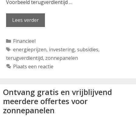
Voorbeeld terugverdientijd …
Lees verder
Categorieën
Financieel
Tags
energieprijzen
,
investering
,
subsidies
,
terugverdientijd
,
zonnepanelen
Plaats een reactie
Ontvang gratis en vrijblijvend
meerdere offertes voor
zonnepanelen