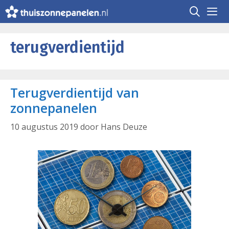
Ga
naar
de
Me
inhoud
terugverdientijd
Terugverdientijd van
zonnepanelen
10 augustus 2019
door
Hans Deuze