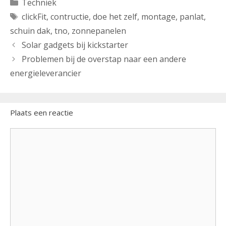
Categorieën
Techniek
Tags
clickFit
,
contructie
,
doe het zelf
,
montage
,
panlat
,
schuin dak
,
tno
,
zonnepanelen
Solar gadgets bij kickstarter
Problemen bij de overstap naar een andere
energieleverancier
Plaats een reactie
Reactie