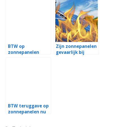
BTW op
Zijn zonnepanelen
zonnepanelen
gevaarlijk bij
aftrekbaar?
brand?
BTW teruggave op
zonnepanelen nu
een stuk
eenvoudiger