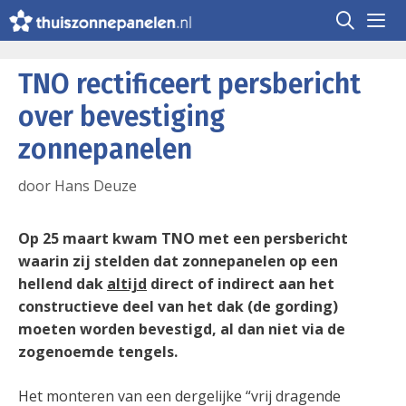
Ga
naar
de
Me
inhoud
TNO rectificeert persbericht
over bevestiging
zonnepanelen
door
Hans Deuze
Op 25 maart kwam TNO met een persbericht
waarin zij stelden dat zonnepanelen op een
hellend dak
altijd
direct of indirect aan het
constructieve deel van het dak (de gording)
moeten worden bevestigd, al dan niet via de
zogenoemde tengels.
Het monteren van een dergelijke “vrij dragende