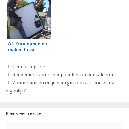
niet wilt missen
AC Zonnepanelen
maken losse
omvormer
overbodig
Categorieën
Geen categorie
Rendement van zonnepanelen zonder salderen
Zonnepanelen en je energiecontract: hoe zit dat
eigenlijk?
Plaats een reactie
Reactie